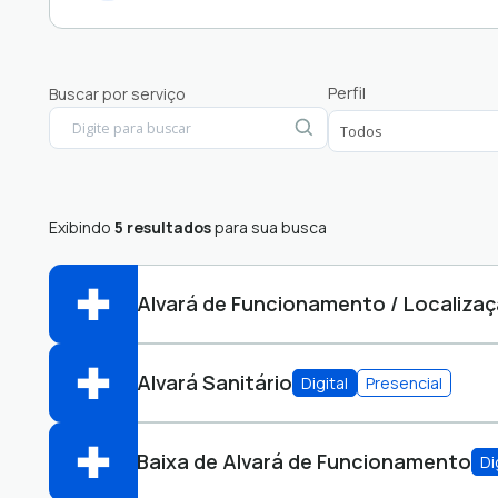
CERTIDÕES
Perfil
Buscar por serviço
e-SIC
LICENCIAMENTO AMBIENTAL
OUVIDORIA
Exibindo
5 resultados
para sua busca
Alvará de Funcionamento / Localiza
Alvará Sanitário
Digital
Presencial
SECRETARIA DE ADMINISTRAÇÃO, FAZEND
Abrir online > Via protocolo 1Doc
categoria de contribuinte::
Baixa de Alvará de Funcionamento
Di
SECRETARIA MUNICIPAL DE SAÚDE