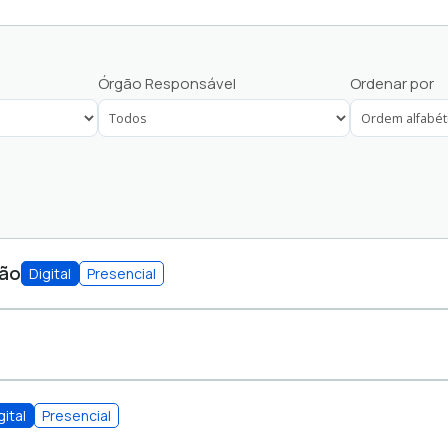
PROTOCOLO SERVIDORE
Órgão Responsável
Ordenar por
RECLAMAÇÕES
SERVIÇOS AO CIDADÃO
SERVIÇOS ESCOLARES
ção
Digital
Presencial
A E PLANEJAMENTO
gital
Presencial