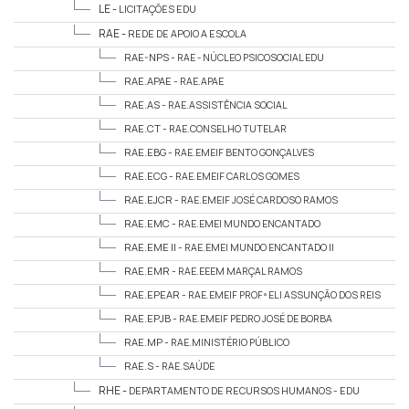
LE -
LICITAÇÕES EDU
RAE -
REDE DE APOIO A ESCOLA
RAE-NPS -
RAE - NÚCLEO PSICOSOCIAL EDU
RAE.APAE -
RAE.APAE
RAE.AS -
RAE.ASSISTÊNCIA SOCIAL
RAE.CT -
RAE.CONSELHO TUTELAR
RAE.EBG -
RAE.EMEIF BENTO GONÇALVES
RAE.ECG -
RAE.EMEIF CARLOS GOMES
RAE.EJCR -
RAE.EMEIF JOSÉ CARDOSO RAMOS
RAE.EMC -
RAE.EMEI MUNDO ENCANTADO
RAE.EME II -
RAE.EMEI MUNDO ENCANTADO II
RAE.EMR -
RAE.EEEM MARÇAL RAMOS
RAE.EPEAR -
RAE.EMEIF PROFª ELI ASSUNÇÃO DOS REIS
RAE.EPJB -
RAE.EMEIF PEDRO JOSÉ DE BORBA
RAE.MP -
RAE.MINISTÉRIO PÚBLICO
RAE.S -
RAE.SAÚDE
RHE -
DEPARTAMENTO DE RECURSOS HUMANOS - EDU