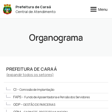
Prefeitura de Caraá
Menu
Central de Atendimento
Organograma
PREFEITURA DE CARAÁ
(
expandir
todos os setores)
CI -
Comissão de Implantação
FAPS -
Fundo de Aposentadoria e Pensão dos Servidores
GDP -
GESTÃO DE PARCERIAS
GPM -