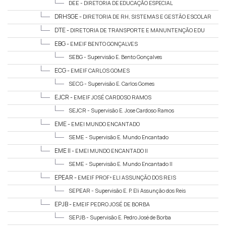
DEE -
DIRETORIA DE EDUCAÇÃO ESPECIAL
DRHSGE -
DIRETORIA DE RH, SISTEMAS E GESTÃO ESCOLAR
DTE -
DIRETORIA DE TRANSPORTE E MANUNTENÇÃO EDU
EBG -
EMEIF BENTO GONÇALVES
SEBG -
Supervisão E. Bento Gonçalves
ECG -
EMEIF CARLOS GOMES
SECG -
Supervisão E. Carlos Gomes
EJCR -
EMEIF JOSÉ CARDOSO RAMOS
SEJCR -
Supervisão E. Jose Cardoso Ramos
EME -
EMEI MUNDO ENCANTADO
SEME -
Supervisão E. Mundo Encantado
EME II -
EMEI MUNDO ENCANTADO II
SEME -
Supervisão E. Mundo Encantado II
EPEAR -
EMEIF PROFª ELI ASSUNÇÃO DOS REIS
SEPEAR -
Supervisão E. P. Eli Assunção dos Reis
EPJB -
EMEIF PEDRO JOSÉ DE BORBA
SEPJB -
Supervisão E. Pedro José de Borba