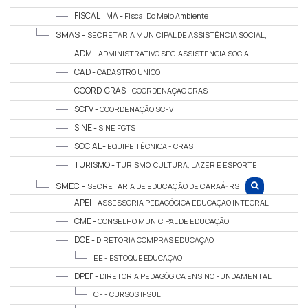
FISCAL_MA -
Fiscal Do Meio Ambiente
SMAS -
SECRETARIA MUNICIPAL DE ASSISTÊNCIA SOCIAL,
TRABALHO E TURISMO
ADM -
ADMINISTRATIVO SEC. ASSISTENCIA SOCIAL
CAD -
CADASTRO UNICO
COORD. CRAS -
COORDENAÇÃO CRAS
SCFV -
COORDENAÇÃO SCFV
SINE -
SINE FGTS
SOCIAL -
EQUIPE TÉCNICA - CRAS
TURISMO -
TURISMO, CULTURA, LAZER E ESPORTE
SMEC -
SECRETARIA DE EDUCAÇÃO DE CARAÁ-RS
APEI -
ASSESSORIA PEDAGÓGICA EDUCAÇÃO INTEGRAL
CME -
CONSELHO MUNICIPAL DE EDUCAÇÃO
DCE -
DIRETORIA COMPRAS EDUCAÇÃO
EE -
ESTOQUE EDUCAÇÃO
DPEF -
DIRETORIA PEDAGÓGICA ENSINO FUNDAMENTAL
CF -
CURSOS IFSUL