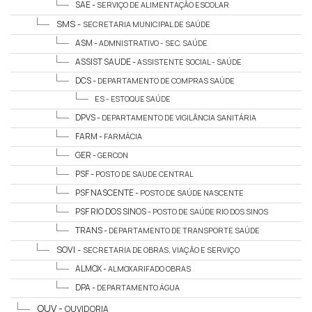
SAE -
SERVIÇO DE ALIMENTAÇÃO ESCOLAR
SMS -
SECRETARIA MUNICIPAL DE SAÚDE
ASM -
ADMNISTRATIVO - SEC. SAÚDE
ASSIST SAUDE -
ASSISTENTE SOCIAL - SAÚDE
DCS -
DEPARTAMENTO DE COMPRAS SAÚDE
ES -
ESTOQUE SAÚDE
DPVS -
DEPARTAMENTO DE VIGILÂNCIA SANITÁRIA
FARM -
FARMÁCIA
GER -
GERCON
PSF -
POSTO DE SAUDE CENTRAL
PSF NASCENTE -
POSTO DE SAÚDE NASCENTE
PSF RIO DOS SINOS -
POSTO DE SAÚDE RIO DOS SINOS
TRANS -
DEPARTAMENTO DE TRANSPORTE SAÚDE
SOVI -
SECRETARIA DE OBRAS, VIAÇÃO E SERVIÇO
ALMOX -
ALMOXARIFADO OBRAS
DPA -
DEPARTAMENTO ÁGUA
OUV -
OUVIDORIA