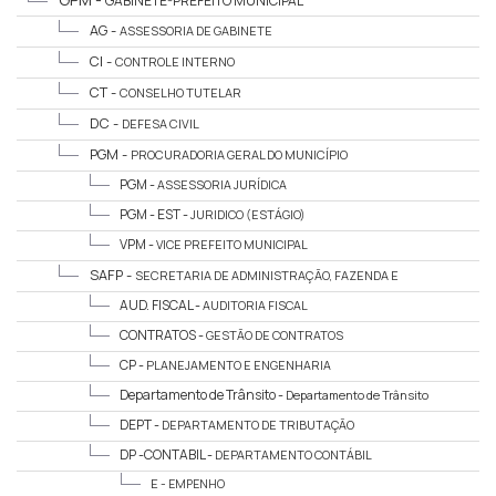
GABINETE-PREFEITO MUNICIPAL
AG -
ASSESSORIA DE GABINETE
CI -
CONTROLE INTERNO
CT -
CONSELHO TUTELAR
DC -
DEFESA CIVIL
PGM -
PROCURADORIA GERAL DO MUNICÍPIO
PGM -
ASSESSORIA JURÍDICA
PGM - EST -
JURIDICO (ESTÁGIO)
VPM -
VICE PREFEITO MUNICIPAL
SAFP -
SECRETARIA DE ADMINISTRAÇÃO, FAZENDA E
PLANEJAMENTO
AUD. FISCAL -
AUDITORIA FISCAL
CONTRATOS -
GESTÃO DE CONTRATOS
CP -
PLANEJAMENTO E ENGENHARIA
Departamento de Trânsito -
Departamento de Trânsito
DEPT -
DEPARTAMENTO DE TRIBUTAÇÃO
DP -CONTABIL -
DEPARTAMENTO CONTÁBIL
E -
EMPENHO