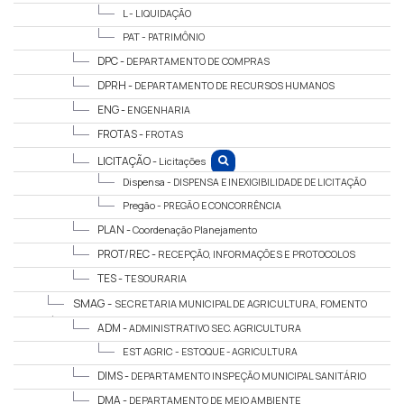
L -
LIQUIDAÇÃO
PAT -
PATRIMÔNIO
DPC -
DEPARTAMENTO DE COMPRAS
DPRH -
DEPARTAMENTO DE RECURSOS HUMANOS
ENG -
ENGENHARIA
FROTAS -
FROTAS
LICITAÇÃO -
Licitações
Dispensa -
DISPENSA E INEXIGIBILIDADE DE LICITAÇÃO
Pregão -
PREGÃO E CONCORRÊNCIA
PLAN -
Coordenação Planejamento
PROT/REC -
RECEPÇÃO, INFORMAÇÕES E PROTOCOLOS
TES -
TESOURARIA
SMAG -
SECRETARIA MUNICIPAL DE AGRICULTURA, FOMENTO
ECONÔMICO E MEIO AMBIENTE
ADM -
ADMINISTRATIVO SEC. AGRICULTURA
EST AGRIC -
ESTOQUE - AGRICULTURA
DIMS -
DEPARTAMENTO INSPEÇÃO MUNICIPAL SANITÁRIO
DMA -
DEPARTAMENTO DE MEIO AMBIENTE